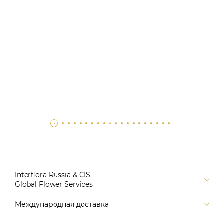
Interflora Russia & CIS
Global Flower Services
Версия для печати
Международная доставка
Контакты