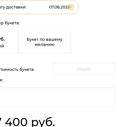
ту доставки:
р букета:
уб.
Букет по вашему
желанию
ой
оимость букета:
я:
7 400 руб.