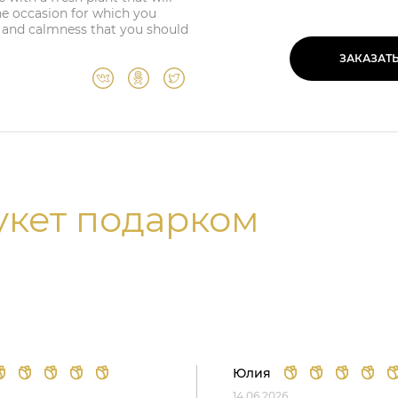
he occasion for which you
ss and calmness that you should
ЗАКАЗАТ
укет подарком
Юлия
14.06.2026