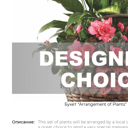
Букет “Arrangement of Plants” 
Описание:
This set of plants will be arranged by a local
a great choice to send a very special message