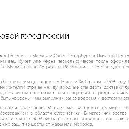
ЛЮБОЙ ГОРОД РОССИИ
город России – в Москву и Санкт-Петербург, в Нижний Нов
чим ваш букет уже через несколько часов после оформ
 от Мурманска до Астрахани. Расстояние – это еще один по
на берлинским цветочником Максом Хюбнером в 1908 году. В 
ей жителям страны международные стандарты доставки бук
од независимо от стоимости и географии и предоставляем
е быть уверены – мы выполним заказ вовремя и доставим в
ra насчитывает более 50 тысяч магазинов во всем мире. Inte
бразованием в области флористики. В магазинах всегда
нтем, и мы в любой момент готовы выполнить ваш заказ
режно защитив цветы от жары или морозов.