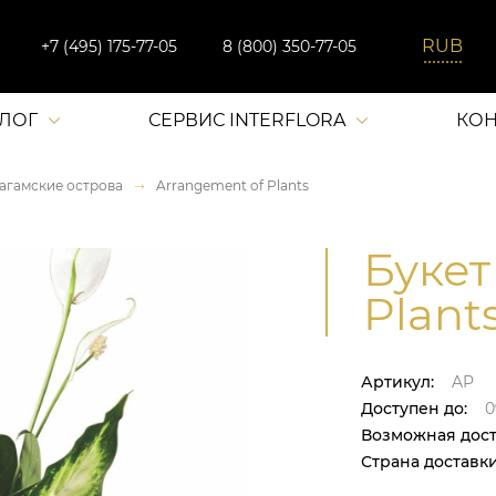
+7 (495) 175-77-05
8 (800) 350-77-05
АЛОГ
СЕРВИС INTERFLORA
КОН
агамские острова
Arrangement of Plants
Букет
Plants
Артикул:
AP
Доступен до:
0
Возможная дост
Страна доставки