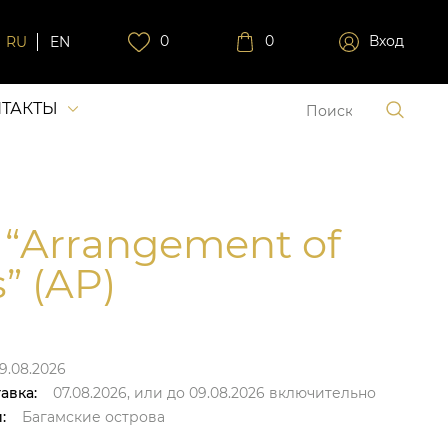
0
0
Вход
RU
EN
ТАКТЫ
 “Arrangement of
” (AP)
9.08.2026
авка:
07.08.2026,
или до
09.08.2026
включительно
:
Багамские острова