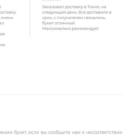
е
Заказывал доставку в Токио, на
доставку
следующий день. Всё доставили в
 очень
срок, с получателем связались,
ал
букет отличный.
Максимально рекомендую!
щее
ми.
меним букет, если вы сообщите нам о несоответствии