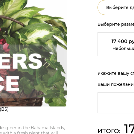
Выберите да
Выберите разме
17 400 р
Небольш
Укажите вашу ст
Ваши пожелани
(BS)
1
 desginer in the Bahama Islands,
ИТОГО:
 with a fresh plant that will