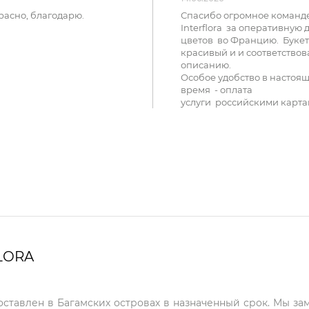
расно, благодарю.
Спасибо огромное команд
Interflora за оперативную 
цветов во Францию. Букет
красивый и и соответствов
описанию.
Особое удобство в настоя
время - оплата
услуги российскими карта
LORA
доставлен в Багамских островах в назначенный срок. Мы за