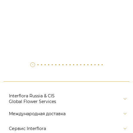
Interflora Russia & CIS
Global Flower Services
Версия для печати
Международная доставка
Контакты
Россия
Сервис Interflora
Поиск