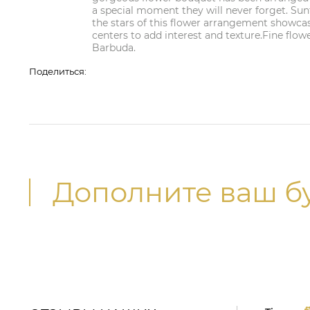
a special moment they will never forget. Su
the stars of this flower arrangement showc
centers to add interest and texture.Fine flow
Barbuda.
Поделиться:
Дополните ваш б