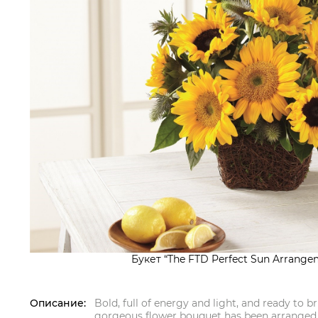
Букет “The FTD Perfect Sun Arrange
Описание:
Bold, full of energy and light, and ready to b
gorgeous flower bouquet has been arranged j