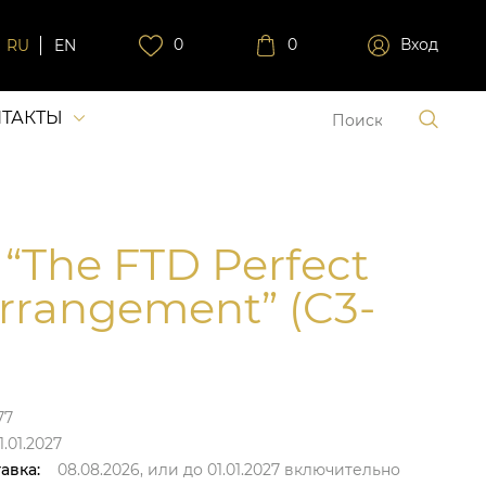
0
0
Вход
RU
EN
ТАКТЫ
 “The FTD Perfect
rrangement” (C3-
77
1.01.2027
авка:
08.08.2026,
или до
01.01.2027
включительно