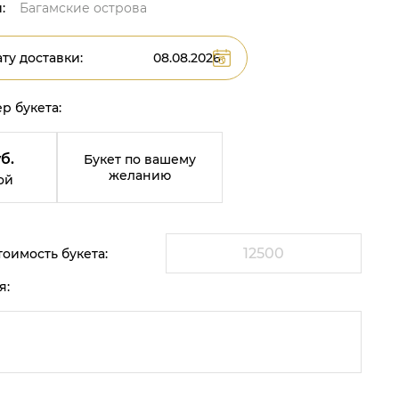
:
Багамские острова
ту доставки:
р букета:
б.
Букет по вашему
желанию
ой
оимость букета:
я: