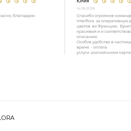
Юлия
14.06.2026
расно, благодарю.
Спасибо огромное команд
Interflora за оперативную 
цветов во Францию. Букет
красивый и и соответствов
описанию.
Особое удобство в настоя
время - оплата
услуги российскими карта
LORA