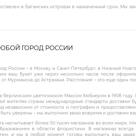
доставлен в Багамских островах в назначенный срок. Мы за
ЛЮБОЙ ГОРОД РОССИИ
город России – в Москву и Санкт-Петербург, в Нижний Нов
чим ваш букет уже через несколько часов после оформ
 от Мурманска до Астрахани. Расстояние – это еще один по
на берлинским цветочником Максом Хюбнером в 1908 году. В 
ей жителям страны международные стандарты доставки бук
од независимо от стоимости и географии и предоставляем
е быть уверены – мы выполним заказ вовремя и доставим в
ra насчитывает более 50 тысяч магазинов во всем мире. Inte
бразованием в области флористики. В магазинах всегда
нтем, и мы в любой момент готовы выполнить ваш заказ