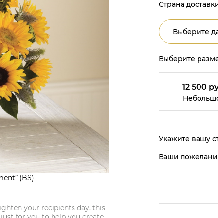
Страна доставки
Выберите да
Выберите разме
12 500 ру
Небольш
Укажите вашу ст
Ваши пожелани
ment” (BS)
righten your recipients day, this
ust for you to help you create