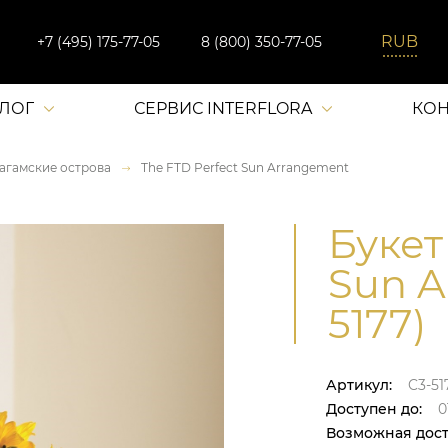
+7 (495) 175-77-05
8 (800) 350-77-05
АЛОГ
СЕРВИС INTERFLORA
КОН
агамские острова
The FTD Perfect Sun Arrangement
Букет
Sun A
5177)
Артикул:
C3-51
Доступен до:
0
Возможная дост