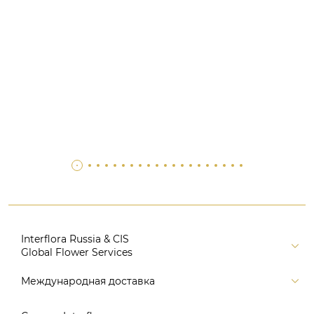
Interflora Russia & CIS
Global Flower Services
Версия для печати
Международная доставка
Контакты