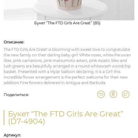
Букет “The FTD Girls Are Great” (BS)
Описание:
The FTD Girls Are Great! is blooming with sweet love to congratulate
the new family on their darling baby girl! White roses, white Peruvian
lilies, pink carnations, pink matsumoto asters, pink Asiatic lilies and
lush greens are beautifully arranged in a round whitewash woodchip
basket. Presented with a Mylar balloon declaring, It is a Girl! this
incredible flower arrangement is the perfect welcome for their new
addition.Fine flowers delivered in Antigua and Barbuda.
Поделиться:
Букет “The FTD Girls Are Great”
(D7-4904)
Артикул: