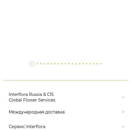
Interflora Russia & CIS
Global Flower Services
Версия для печати
Международная доставка
Контакты
Россия
Сервис Interflora
Поиск