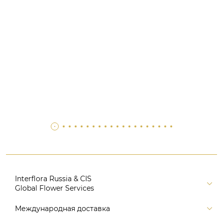
Interflora Russia & CIS
Global Flower Services
Версия для печати
Международная доставка
Контакты