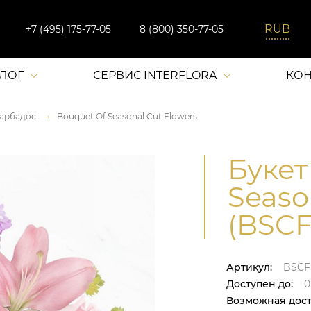
+7 (495) 175-77-05
8 (800) 350-77-05
АЛОГ
СЕРВИС INTERFLORA
КОН
арбадос
Bouquet Of Seasonal Cut Flowers
Букет
Seaso
(BSCF
Артикул:
BSCF
Доступен до:
0
Возможная дост