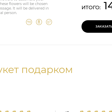
1
hese flowers will be chosen
ИТОГО:
sage. It will be delivered in
al person.
ЗАКАЗАТ
укет подарком