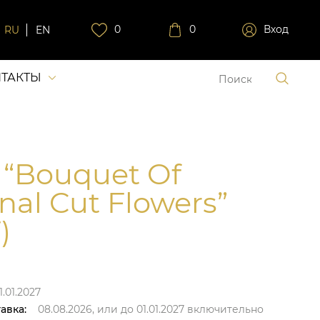
0
0
Вход
RU
EN
ТАКТЫ
 “Bouquet Of
nal Cut Flowers”
)
1.01.2027
авка:
08.08.2026,
или до
01.01.2027
включительно