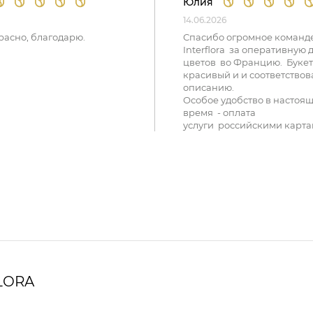
Юлия
14.06.2026
расно, благодарю.
Спасибо огромное команд
Interflora за оперативную 
цветов во Францию. Букет
красивый и и соответствов
описанию.
Особое удобство в настоя
время - оплата
услуги российскими карта
LORA