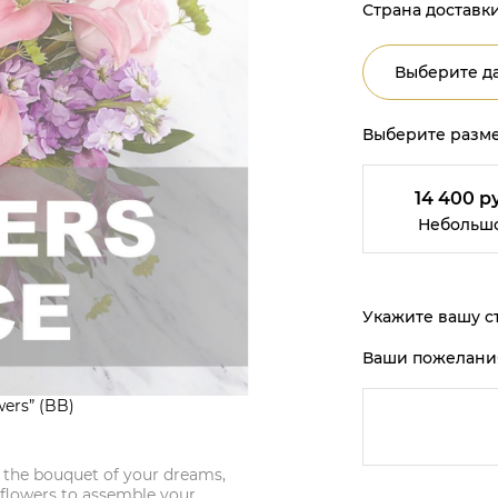
Страна доставки
Выберите да
Выберите разме
14 400 р
Небольш
Укажите вашу ст
Ваши пожелани
ers” (BB)
gn the bouquet of your dreams,
l flowers to assemble your