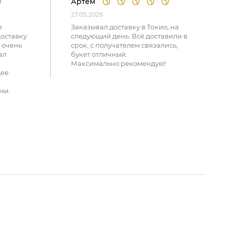
Артем
27.05.2026
е
Заказывал доставку в Токио, на
доставку
следующий день. Всё доставили в
 очень
срок, с получателем связались,
ал
букет отличный.
Максимально рекомендую!
щее
ми.