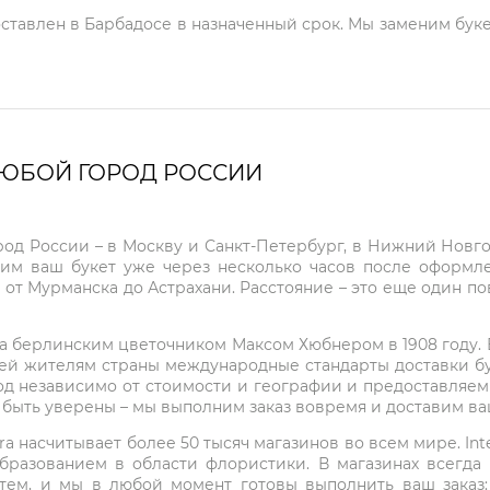
оставлен в Барбадосе в назначенный срок. Мы заменим буке
ЛЮБОЙ ГОРОД РОССИИ
город России – в Москву и Санкт-Петербург, в Нижний Нов
чим ваш букет уже через несколько часов после оформ
 от Мурманска до Астрахани. Расстояние – это еще один по
на берлинским цветочником Максом Хюбнером в 1908 году. В 
ей жителям страны международные стандарты доставки бук
од независимо от стоимости и географии и предоставляем
е быть уверены – мы выполним заказ вовремя и доставим в
ra насчитывает более 50 тысяч магазинов во всем мире. Inte
бразованием в области флористики. В магазинах всегда
нтем, и мы в любой момент готовы выполнить ваш заказ