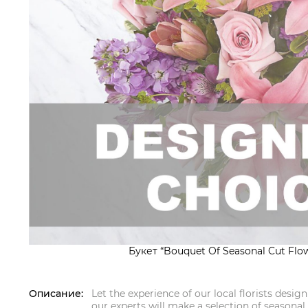
Букет “Bouquet Of Seasonal Cut Flow
Описание:
Let the experience of our local florists desi
our experts will make a selection of seasona