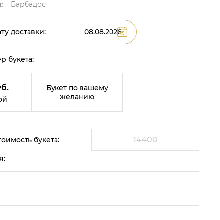
:
Барбадос
ту доставки:
р букета:
уб.
Букет по вашему
желанию
ой
оимость букета:
я: