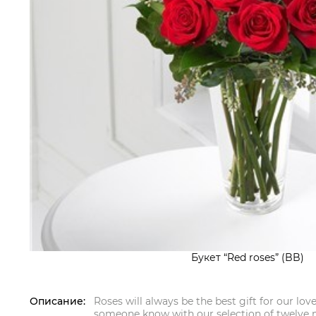
Букет “Red roses” (BB)
Описание:
Roses will always be the best gift for our lov
someone know with our selection of twelve m