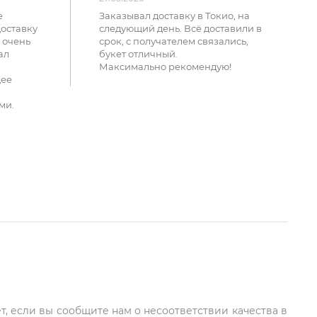
е
Заказывал доставку в Токио, на
доставку
следующий день. Всё доставили в
 очень
срок, с получателем связались,
ал
букет отличный.
Максимально рекомендую!
щее
ми.
т, если вы сообщите нам о несоответствии качества в