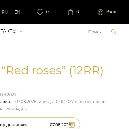
0
0
Вход
RU
EN
ТАКТЫ
“Red roses” (12RR)
1.01.2027
авка:
07.08.2026,
или до
01.01.2027
включительно
:
Барбадос
ту доставки: