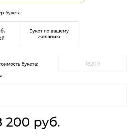
р букета:
б.
Букет по вашему
желанию
ой
оимость букета:
я:
8 200 руб.