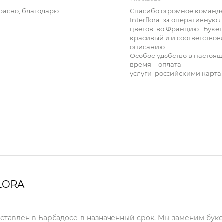
расно, благодарю.
Спасибо огромное команд
Interflora за оперативную 
цветов во Францию. Букет
красивый и и соответствов
описанию.
Особое удобство в настоя
время - оплата
услуги российскими карта
LORA
оставлен в Барбадосе в назначенный срок. Мы заменим буке