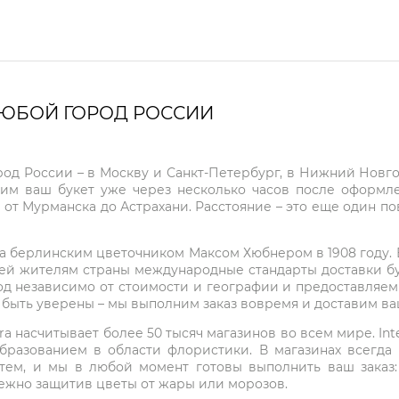
ЛЮБОЙ ГОРОД РОССИИ
город России – в Москву и Санкт-Петербург, в Нижний Нов
чим ваш букет уже через несколько часов после оформ
 от Мурманска до Астрахани. Расстояние – это еще один по
на берлинским цветочником Максом Хюбнером в 1908 году. В 
ей жителям страны международные стандарты доставки бук
од независимо от стоимости и географии и предоставляем
е быть уверены – мы выполним заказ вовремя и доставим в
ra насчитывает более 50 тысяч магазинов во всем мире. Inte
бразованием в области флористики. В магазинах всегда
нтем, и мы в любой момент готовы выполнить ваш заказ
режно защитив цветы от жары или морозов.