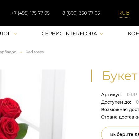
+7 (495) 175-77-05
8 (800) 350-77-05
АЛОГ
СЕРВИС INTERFLORA
КОН
арбадос
Red roses
Букет 
Артикул:
12RR
Доступен до:
0
Возможная дост
Страна доставки
Выберите да