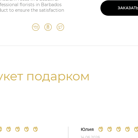
ssional florists in Barbados
ЗАКАЗАТ
duct to ensure the satisfaction
укет подарком
Юлия
14.06.2026