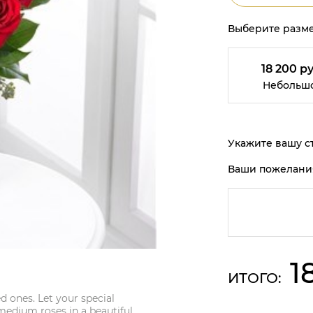
Выберите разме
18 200 ру
Небольш
Укажите вашу ст
Ваши пожелани
1
ИТОГО:
ed ones. Let your special
edium roses in a beautiful