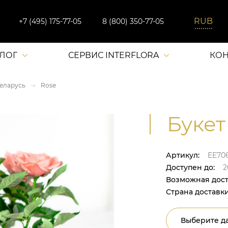
+7 (495) 175-77-05
8 (800) 350-77-05
АЛОГ
СЕРВИС INTERFLORA
КОН
еларусь
Rose
Букет
Артикул:
EE70
Доступен до:
2
Возможная дост
Страна доставки
Выберите да