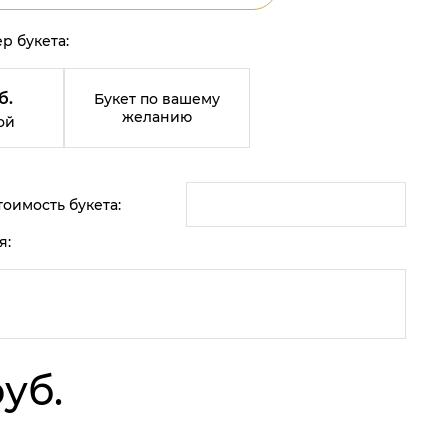
р букета:
б.
Букет по вашему
желанию
ой
оимость букета:
я:
уб.