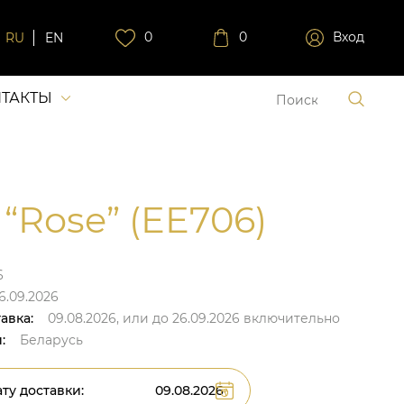
0
0
Вход
RU
EN
ТАКТЫ
 “Rose” (EE706)
6
6.09.2026
авка:
09.08.2026,
или до
26.09.2026
включительно
:
Беларусь
ту доставки: