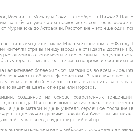
город России – в Москву и Санкт-Петербург, в Нижний Нов
чим ваш букет уже через несколько часов после оформ
 от Мурманска до Астрахани. Расстояние – это еще один по
на берлинским цветочником Максом Хюбнером в 1908 году. В 
ей жителям страны международные стандарты доставки бук
од независимо от стоимости и географии и предоставляем
е быть уверены – мы выполним заказ вовремя и доставим в
ra насчитывает более 50 тысяч магазинов во всем мире. Inte
бразованием в области флористики. В магазинах всегда
нтем, и мы в любой момент готовы выполнить ваш заказ
режно защитив цветы от жары или морозов.
мпозиции, созданные на основе современных тенденц
ждого повода. Цветочная композиция в качестве презен
ны, на День матери и День учителя, сердечное послание н
ндов в цветочном дизайне. Какой бы букет вы ни иска
ужской – у вас всегда будет широкий выбор.
 удовольствием поможем вам с выбором и оформлением заказ