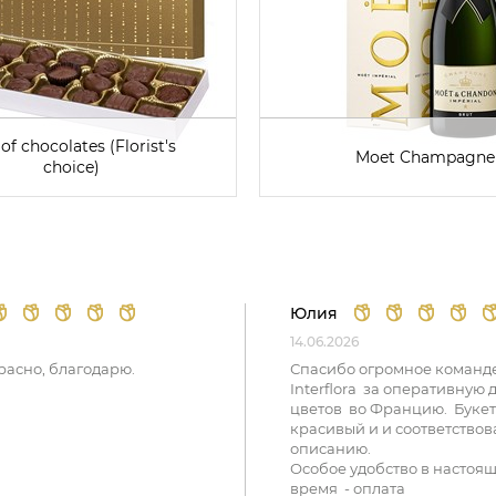
of chocolates (Florist's
Moet Champagne
choice)
Юлия
14.06.2026
расно, благодарю.
Спасибо огромное команд
Interflora за оперативную 
цветов во Францию. Букет
красивый и и соответствов
описанию.
Особое удобство в настоя
время - оплата