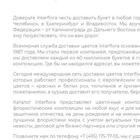
Доверьте Interflora честь доставить букет в любой 
Челябинск, в Екатеринбург и Владивосток. Мы вру
Федерации – от Калининграда до Дальнего Востока и
ему почувствовать, что он вам дорог.
Всемирная служба доставки цветов Interflora основа
1987 года. Мы стали первой компанией, предложивш
мы доставляем каждый из 40 миллионов букетов в г
композицию. Где бы ни находился адресат, вы может
Сегодня международная сеть доставки цветов Interflo
которых работают профессионалы с европейским о
цветов – красных и белых роз, тюльпанов и хриза
пожеланиями, а курьер доставит его получателю, бе
Каталог Interflora представляет цветочные ко
флористические композиции на любой вкус и для ка
защитника отечества, на день рождения и на имени
лучшими флористами мира с учетом актуальных тре
невесты, деловой для бизнес-партнера или строгий м
Позвоните нам по телефону +7 (495) 175-77-05, мы с