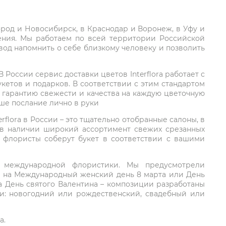
город и Новосибирск, в Краснодар и Воронеж, в Уфу и
ления. Мы работаем по всей территории Российской
вод напомнить о себе близкому человеку и позволить
России сервис доставки цветов Interflora работает с
етов и подарков. В соответствии с этим стандартом
 гарантию свежести и качества на каждую цветочную
аше послание лично в руки
rflora в России – это тщательно отобранные салоны, в
 в наличии широкий ассортимент свежих срезанных
: флористы соберут букет в соответствии с вашими
ий международной флористики. Мы предусмотрели
та на Международный женский день 8 марта или День
а День святого Валентина – композиции разработаны
ли: новогодний или рождественский, свадебный или
а.