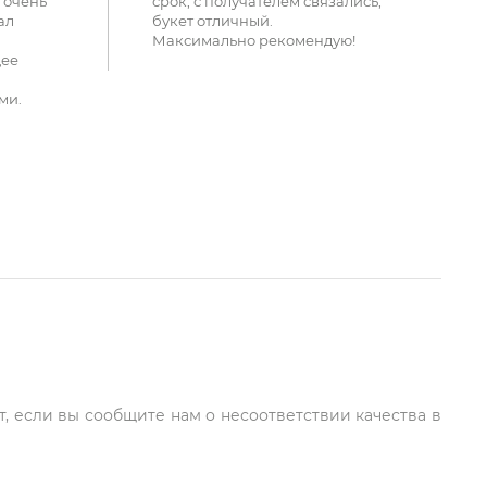
 очень
срок, с получателем связались,
ал
букет отличный.
Максимально рекомендую!
щее
ми.
т, если вы сообщите нам о несоответствии качества в