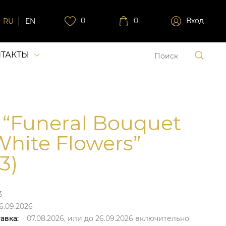
0
0
Вход
RU
EN
ТАКТЫ
 “Funeral Bouquet
White Flowers”
3)
3
6.09.2026
авка:
07.08.2026,
или до
26.09.2026
включительно