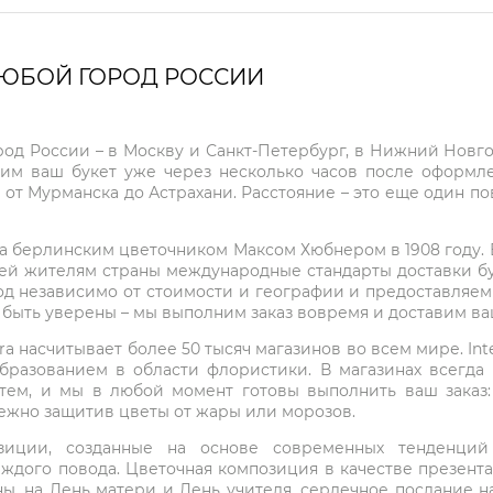
ЛЮБОЙ ГОРОД РОССИИ
город России – в Москву и Санкт-Петербург, в Нижний Нов
чим ваш букет уже через несколько часов после оформ
 от Мурманска до Астрахани. Расстояние – это еще один по
на берлинским цветочником Максом Хюбнером в 1908 году. В 
ей жителям страны международные стандарты доставки бук
од независимо от стоимости и географии и предоставляем
е быть уверены – мы выполним заказ вовремя и доставим в
ra насчитывает более 50 тысяч магазинов во всем мире. Inte
бразованием в области флористики. В магазинах всегда
нтем, и мы в любой момент готовы выполнить ваш заказ
режно защитив цветы от жары или морозов.
мпозиции, созданные на основе современных тенденц
ждого повода. Цветочная композиция в качестве презен
ны, на День матери и День учителя, сердечное послание н