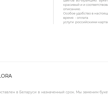
цветов во Францию. Букет
красивый и и соответствов
описанию.
Особое удобство в настоя
время - оплата
услуги российскими карта
LORA
оставлен в Беларуси в назначенный срок. Мы заменим буке