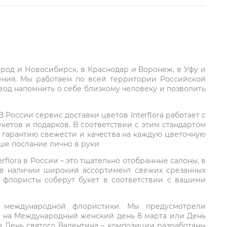
город и Новосибирск, в Краснодар и Воронеж, в Уфу и
ления. Мы работаем по всей территории Российской
вод напомнить о себе близкому человеку и позволить
России сервис доставки цветов Interflora работает с
етов и подарков. В соответствии с этим стандартом
 гарантию свежести и качества на каждую цветочную
аше послание лично в руки
rflora в России – это тщательно отобранные салоны, в
 в наличии широкий ассортимент свежих срезанных
: флористы соберут букет в соответствии с вашими
ий международной флористики. Мы предусмотрели
та на Международный женский день 8 марта или День
а День святого Валентина – композиции разработаны