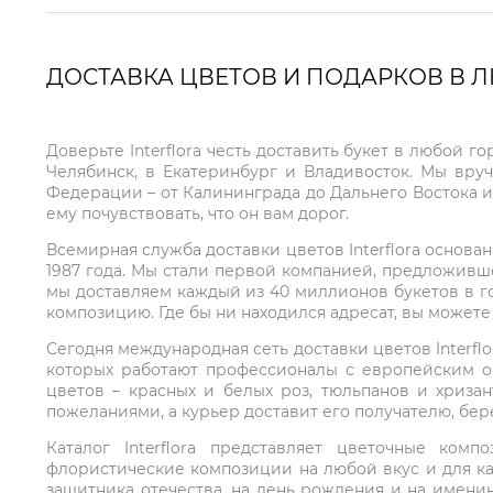
ДОСТАВКА ЦВЕТОВ И ПОДАРКОВ В 
Доверьте Interflora честь доставить букет в любой 
Челябинск, в Екатеринбург и Владивосток. Мы вру
Федерации – от Калининграда до Дальнего Востока и
ему почувствовать, что он вам дорог.
Всемирная служба доставки цветов Interflora основа
1987 года. Мы стали первой компанией, предложивш
мы доставляем каждый из 40 миллионов букетов в г
композицию. Где бы ни находился адресат, вы может
Сегодня международная сеть доставки цветов Interflo
которых работают профессионалы с европейским о
цветов – красных и белых роз, тюльпанов и хриза
пожеланиями, а курьер доставит его получателю, бе
Каталог Interflora представляет цветочные ко
флористические композиции на любой вкус и для ка
защитника отечества, на день рождения и на имени