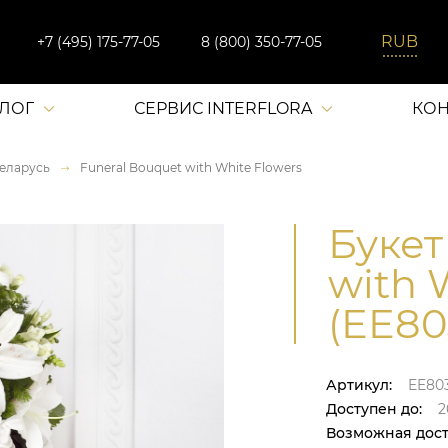
+7 (495) 175-77-05
8 (800) 350-77-05
АЛОГ
СЕРВИС INTERFLORA
КОН
еларусь
Funeral Bouquet with White Flowers
Букет
with 
(EE80
Артикул:
EE80
Доступен до:
2
Возможная дост