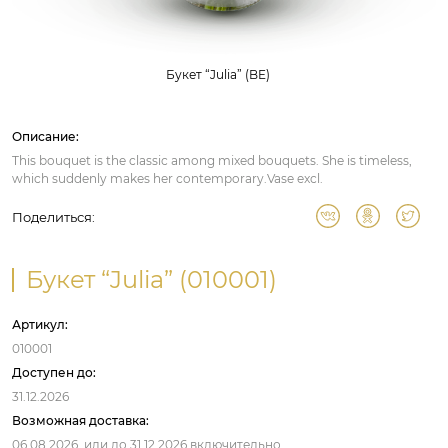
Букет “Julia” (BE)
Описание:
This bouquet is the classic among mixed bouquets. She is timeless,
which suddenly makes her contemporary.Vase excl.
Поделиться:
Букет “Julia” (010001)
Артикул:
010001
Доступен до:
31.12.2026
Возможная доставка:
06.08.2026,
или до
31.12.2026
включительно