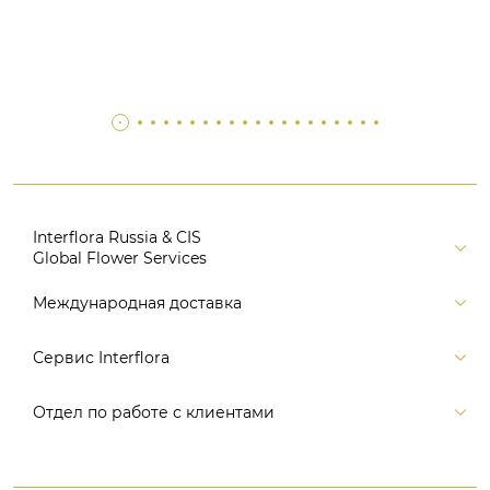
Interflora Russia & CIS
Global Flower Services
Версия для печати
Международная доставка
Контакты
Россия
Сервис Interflora
Поиск
Балтия и страны СНГ
Карта портала
Заказ и оплата
Отдел по работе с клиентами
Европа
Помощь
Доставка
Америка
Связаться с нами, заказать звонок
Цветы и подарки
Австралия и Океания