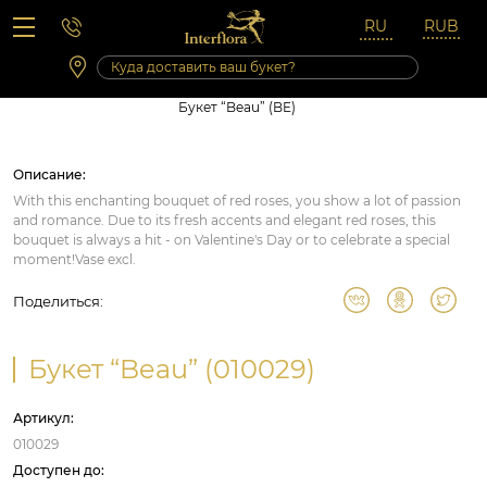
Вопросы-ответы
Сб 10:00 ‐ 14:00
Выходные и праздничные дни
Букет “Beau” (BE)
Описание:
With this enchanting bouquet of red roses, you show a lot of passion
and romance. Due to its fresh accents and elegant red roses, this
bouquet is always a hit - on Valentine's Day or to celebrate a special
moment!Vase excl.
Поделиться:
Букет “Beau” (010029)
Артикул:
010029
Доступен до: