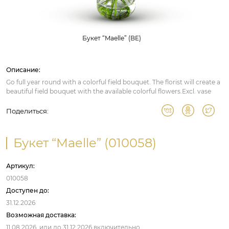
Букет “Maelle” (BE)
Описание:
Go full year round with a colorful field bouquet. The florist will create a
beautiful field bouquet with the available colorful flowers.Excl. vase
Поделиться:
Букет “Maelle” (010058)
Артикул:
010058
Доступен до:
31.12.2026
Возможная доставка:
11.08.2026,
или до
31.12.2026
включительно