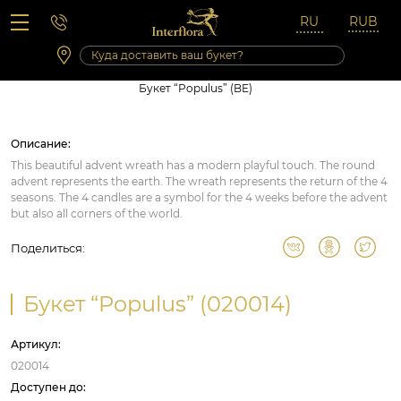
Вопросы-ответы
Сб 10:00 ‐ 14:00
Выходные и праздничные дни
Букет “Populus” (BE)
Описание:
This beautiful advent wreath has a modern playful touch. The round
advent represents the earth. The wreath represents the return of the 4
seasons. The 4 candles are a symbol for the 4 weeks before the advent
but also all corners of the world.
Поделиться:
Букет “Populus” (020014)
Артикул:
020014
Доступен до: