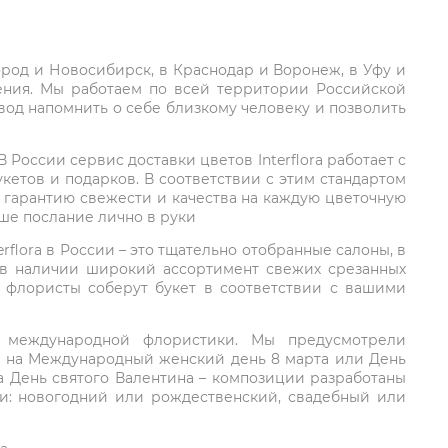
город и Новосибирск, в Краснодар и Воронеж, в Уфу и
ления. Мы работаем по всей территории Российской
вод напомнить о себе близкому человеку и позволить
России сервис доставки цветов Interflora работает с
етов и подарков. В соответствии с этим стандартом
 гарантию свежести и качества на каждую цветочную
аше послание лично в руки
rflora в России – это тщательно отобранные салоны, в
 в наличии широкий ассортимент свежих срезанных
: флористы соберут букет в соответствии с вашими
ий международной флористики. Мы предусмотрели
та на Международный женский день 8 марта или День
а День святого Валентина – композиции разработаны
ли: новогодний или рождественский, свадебный или