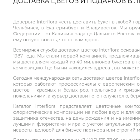
ДОСТАВКА ЦВЕТОВ И ПОДАРКОВ В 
Доверьте Interflora честь доставить букет в любой 
Челябинск, в Екатеринбург и Владивосток. Мы вру
Федерации – от Калининграда до Дальнего Востока и
ему почувствовать, что он вам дорог.
Всемирная служба доставки цветов Interflora основа
1987 года. Мы стали первой компанией, предложивш
мы доставляем каждый из 40 миллионов букетов в г
композицию. Где бы ни находился адресат, вы может
Сегодня международная сеть доставки цветов Interflo
которых работают профессионалы с европейским о
цветов – красных и белых роз, тюльпанов и хриза
пожеланиями, а курьер доставит его получателю, бе
Каталог Interflora представляет цветочные ко
флористические композиции на любой вкус и для ка
защитника отечества, на день рождения и на имени
лучшими флористами мира с учетом актуальных тре
невесты, деловой для бизнес-партнера или строгий м