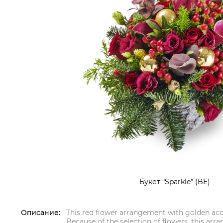
Букет “Sparkle” (BE)
Описание:
This red flower arrangement with golden accent
Because of the selection of flowers, this arr