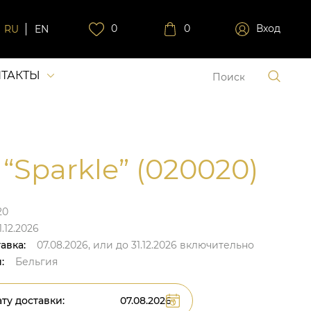
0
0
Вход
RU
EN
ТАКТЫ
 “Sparkle” (020020)
20
.12.2026
авка:
07.08.2026,
или до
31.12.2026
включительно
:
Бельгия
ту доставки: