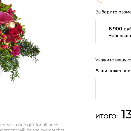
Выберите разме
8 900 руб
Небольшо
Укажите вашу ст
Ваши пожелани
1
ИТОГО:
s is a fine gift for all ages.
angement will be the eye-catcher