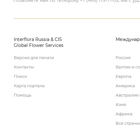
Позвоните нам по телефону +7 (495) 175-77-05, мы с
Interflora Russia & CIS
Междунар
Global Flower Services
Версия для печати
Россия
Контакты
Балтия и с
Поиск
Европа
Карта портала
Америка
Помощь
Австралия
Азия
Африка
Все страны