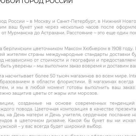
ЛЮБОЙ ГОРОД РОССИИ
город России – в Москву и Санкт-Петербург, в Нижний Нов
чим ваш букет уже через несколько часов после оформ
 от Мурманска до Астрахани. Расстояние – это еще один по
на берлинским цветочником Максом Хюбнером в 1908 году. В 
ей жителям страны международные стандарты доставки бук
од независимо от стоимости и географии и предоставляем
е быть уверены – мы выполним заказ вовремя и доставим в
ra насчитывает более 50 тысяч магазинов во всем мире. Inte
бразованием в области флористики. В магазинах всегда
нтем, и мы в любой момент готовы выполнить ваш заказ
режно защитив цветы от жары или морозов.
мпозиции, созданные на основе современных тенденц
ждого повода. Цветочная композиция в качестве презен
ны, на День матери и День учителя, сердечное послание н
ндов в цветочном дизайне. Какой бы букет вы ни иска
ужской – у вас всегда будет широкий выбор.