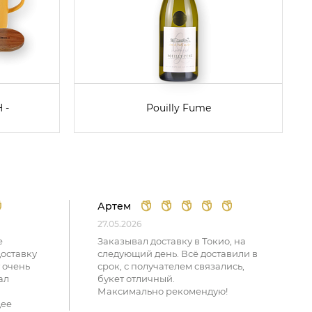
 -
Pouilly Fume
Артем
27.05.2026
е
Заказывал доставку в Токио, на
доставку
следующий день. Всё доставили в
 очень
срок, с получателем связались,
ал
букет отличный.
Максимально рекомендую!
щее