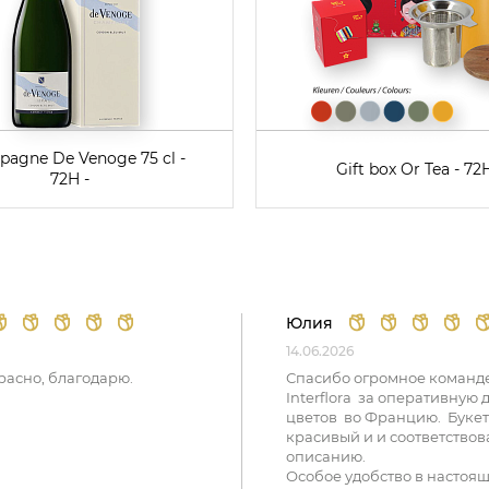
agne De Venoge 75 cl -
Gift box Or Tea - 72H
72H -
Юлия
14.06.2026
расно, благодарю.
Спасибо огромное команд
Interflora за оперативную 
цветов во Францию. Букет
красивый и и соответствов
описанию.
Особое удобство в настоя