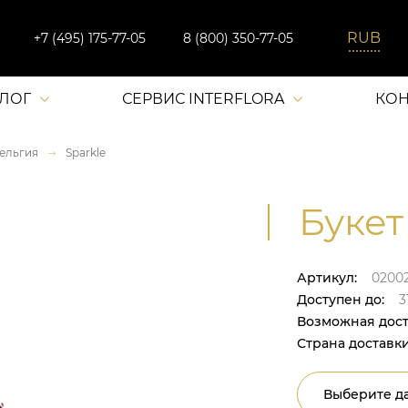
+7 (495) 175-77-05
8 (800) 350-77-05
АЛОГ
СЕРВИС INTERFLORA
КОН
ельгия
Sparkle
Букет
Артикул:
0200
Доступен до:
31
Возможная дост
Страна доставки
Выберите да