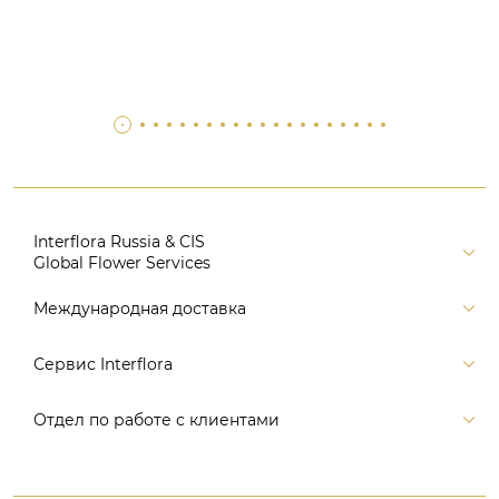
Interflora Russia & CIS
Global Flower Services
Версия для печати
Международная доставка
Контакты
Россия
Сервис Interflora
Поиск
Балтия и страны СНГ
Карта портала
Заказ и оплата
Отдел по работе с клиентами
Европа
Помощь
Доставка
Америка
Связаться с нами, заказать звонок
Цветы и подарки
Австралия и Океания