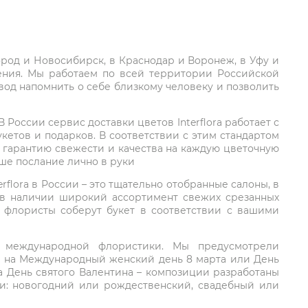
город и Новосибирск, в Краснодар и Воронеж, в Уфу и
ления. Мы работаем по всей территории Российской
вод напомнить о себе близкому человеку и позволить
России сервис доставки цветов Interflora работает с
етов и подарков. В соответствии с этим стандартом
 гарантию свежести и качества на каждую цветочную
аше послание лично в руки
rflora в России – это тщательно отобранные салоны, в
 в наличии широкий ассортимент свежих срезанных
: флористы соберут букет в соответствии с вашими
ий международной флористики. Мы предусмотрели
та на Международный женский день 8 марта или День
а День святого Валентина – композиции разработаны
ли: новогодний или рождественский, свадебный или