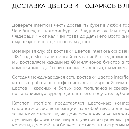
ДОСТАВКА ЦВЕТОВ И ПОДАРКОВ В 
Доверьте Interflora честь доставить букет в любой 
Челябинск, в Екатеринбург и Владивосток. Мы вру
Федерации – от Калининграда до Дальнего Востока и
ему почувствовать, что он вам дорог.
Всемирная служба доставки цветов Interflora основа
1987 года. Мы стали первой компанией, предложивш
мы доставляем каждый из 40 миллионов букетов в г
композицию. Где бы ни находился адресат, вы может
Сегодня международная сеть доставки цветов Interflo
которых работают профессионалы с европейским о
цветов – красных и белых роз, тюльпанов и хриза
пожеланиями, а курьер доставит его получателю, бе
Каталог Interflora представляет цветочные ко
флористические композиции на любой вкус и для ка
защитника отечества, на день рождения и на имени
лучшими флористами мира с учетом актуальных тре
невесты, деловой для бизнес-партнера или строгий м