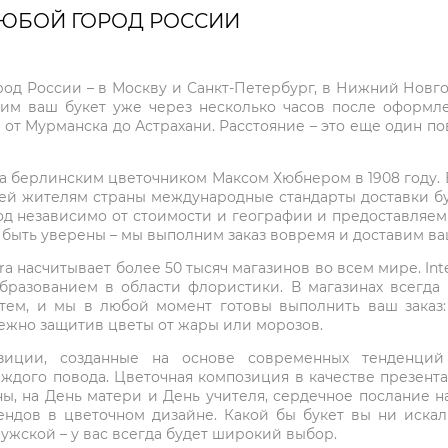
ЛЮБОЙ ГОРОД РОССИИ
город России – в Москву и Санкт-Петербург, в Нижний Нов
чим ваш букет уже через несколько часов после оформ
 от Мурманска до Астрахани. Расстояние – это еще один по
на берлинским цветочником Максом Хюбнером в 1908 году. В 
ей жителям страны международные стандарты доставки бук
од независимо от стоимости и географии и предоставляем
е быть уверены – мы выполним заказ вовремя и доставим в
ra насчитывает более 50 тысяч магазинов во всем мире. Inte
бразованием в области флористики. В магазинах всегда
нтем, и мы в любой момент готовы выполнить ваш заказ
режно защитив цветы от жары или морозов.
мпозиции, созданные на основе современных тенденц
ждого повода. Цветочная композиция в качестве презен
ны, на День матери и День учителя, сердечное послание н
ндов в цветочном дизайне. Какой бы букет вы ни иска
ужской – у вас всегда будет широкий выбор.