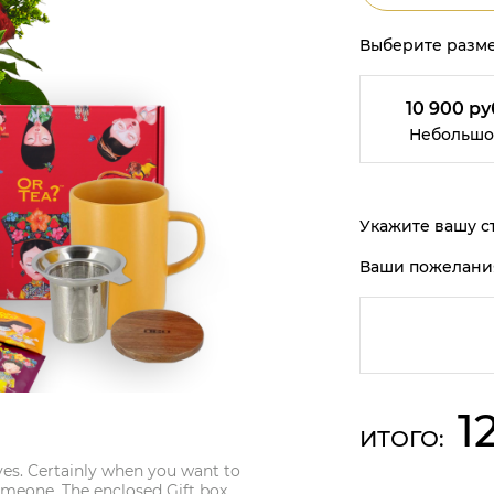
Выберите разме
10 900 ру
Небольшо
Укажите вашу ст
Ваши пожелани
1
ИТОГО:
eyes. Certainly when you want to
omeone. The enclosed Gift box