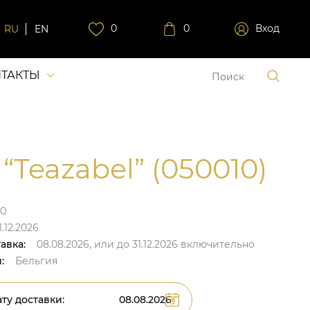
0
0
Вход
RU
EN
ТАКТЫ
 “Teazabel” (050010)
10
.12.2026
авка:
08.08.2026,
или до
31.12.2026
включительно
:
Бельгия
ту доставки: