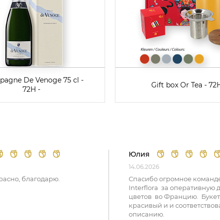
agne De Venoge 75 cl -
Gift box Or Tea - 72H
72H -
Юлия
14.06.2026
расно, благодарю.
Спасибо огромное команд
Interflora за оперативную 
цветов во Францию. Букет
красивый и и соответствов
описанию.