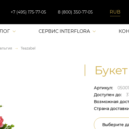
+7 (495) 175-77-05
8 (800) 350-77-05
АЛОГ
СЕРВИС INTERFLORA
КОН
ельгия
Teazabel
Букет
Артикул:
0500
Доступен до:
31
Возможная дост
Страна доставки
Выберите да