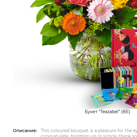
Букет “Teazabel” (BE)
Описание:
This coloured bouquet is a pleasure for the 
congratulate, brighten up or simply thank s