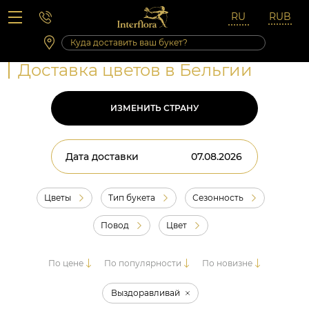
Вопросы-ответы
Сб 10:00 ‐ 14:00
Выходные и праздничные дни
Доставка цветов в Бельгии
ИЗМЕНИТЬ СТРАНУ
Дата доставки
Цветы
Тип букета
Сезонность
Повод
Цвет
По цене
По популярности
По новизне
Выздоравливай