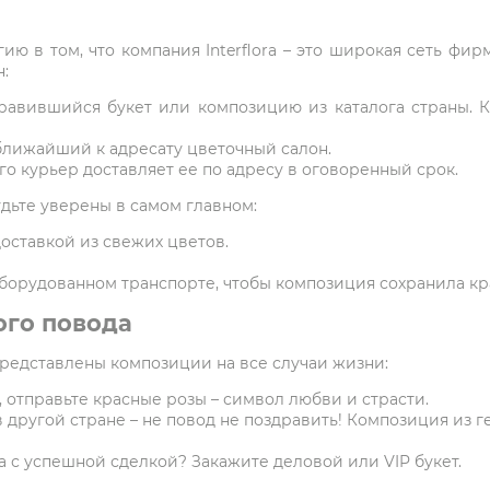
ию в том, что компания Interflora – это широкая сеть фи
:
равившийся букет или композицию из каталога страны. 
ближайший к адресату цветочный салон.
о курьер доставляет ее по адресу в оговоренный срок.
удьте уверены в самом главном:
оставкой из свежих цветов.
борудованном транспорте, чтобы композиция сохранила кр
ого повода
представлены композиции на все случаи жизни:
 отправьте красные розы – символ любви и страсти.
в другой стране – не повод не поздравить! Композиция из г
 с успешной сделкой? Закажите деловой или VIP букет.