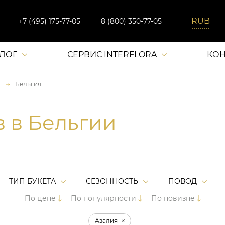
+7 (495) 175-77-05
8 (800) 350-77-05
АЛОГ
СЕРВИС INTERFLORA
КОН
Бельгия
в в Бельгии
ТИП БУКЕТА
СЕЗОННОСТЬ
ПОВОД
По цене
По популярности
По новизне
Азалия