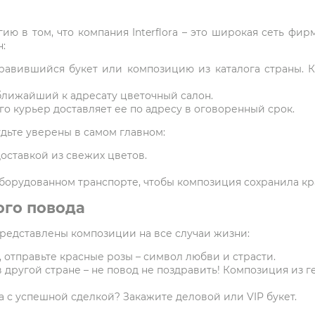
ию в том, что компания Interflora – это широкая сеть фи
:
равившийся букет или композицию из каталога страны. 
ближайший к адресату цветочный салон.
о курьер доставляет ее по адресу в оговоренный срок.
удьте уверены в самом главном:
оставкой из свежих цветов.
борудованном транспорте, чтобы композиция сохранила кр
ого повода
представлены композиции на все случаи жизни:
 отправьте красные розы – символ любви и страсти.
в другой стране – не повод не поздравить! Композиция из г
 с успешной сделкой? Закажите деловой или VIP букет.