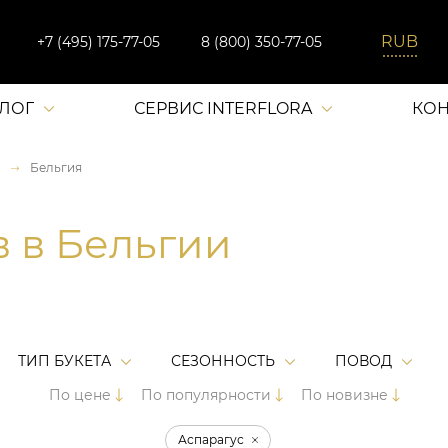
+7 (495) 175-77-05
8 (800) 350-77-05
АЛОГ
СЕРВИС INTERFLORA
КОН
Бельгия
в в Бельгии
ТИП БУКЕТА
СЕЗОННОСТЬ
ПОВОД
По цене
По популярности
По новизне
Аспарагус