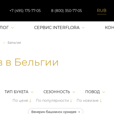
+7 (495) 175-77-05
8 (800) 350-77-05
АЛОГ
СЕРВИС INTERFLORA
КОН
Бельгия
в в Бельгии
ТИП БУКЕТА
СЕЗОННОСТЬ
ПОВОД
По цене
По популярности
По новизне
Венерин башмачок орхидея