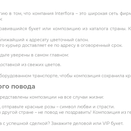
ию в том, что компания Interflora – это широкая сеть фи
:
равившийся букет или композицию из каталога страны. 
ближайший к адресату цветочный салон.
о курьер доставляет ее по адресу в оговоренный срок.
удьте уверены в самом главном:
оставкой из свежих цветов.
борудованном транспорте, чтобы композиция сохранила кр
ого повода
представлены композиции на все случаи жизни:
 отправьте красные розы – символ любви и страсти.
в другой стране – не повод не поздравить! Композиция из г
 с успешной сделкой? Закажите деловой или VIP букет.