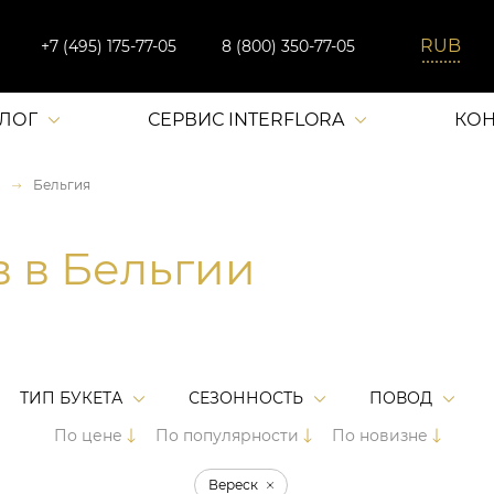
+7 (495) 175-77-05
8 (800) 350-77-05
АЛОГ
СЕРВИС INTERFLORA
КОН
Бельгия
в в Бельгии
ТИП БУКЕТА
СЕЗОННОСТЬ
ПОВОД
По цене
По популярности
По новизне
Вереск