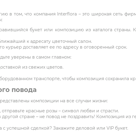
ию в том, что компания Interflora – это широкая сеть фи
:
равившийся букет или композицию из каталога страны. 
ближайший к адресату цветочный салон.
о курьер доставляет ее по адресу в оговоренный срок.
удьте уверены в самом главном:
оставкой из свежих цветов.
борудованном транспорте, чтобы композиция сохранила кр
ого повода
представлены композиции на все случаи жизни:
 отправьте красные розы – символ любви и страсти.
в другой стране – не повод не поздравить! Композиция из г
 с успешной сделкой? Закажите деловой или VIP букет.