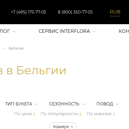
+7 (495) 175-77-05
8 (800) 350-77-05
АЛОГ
СЕРВИС INTERFLORA
КОН
Бельгия
в в Бельгии
ТИП БУКЕТА
СЕЗОННОСТЬ
ПОВОД
По цене
По популярности
По новизне
Кодиеум