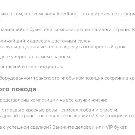
ию в том, что компания Interflora – это широкая сеть фи
:
равившийся букет или композицию из каталога страны. 
ближайший к адресату цветочный салон.
о курьер доставляет ее по адресу в оговоренный срок.
удьте уверены в самом главном:
оставкой из свежих цветов.
борудованном транспорте, чтобы композиция сохранила кр
ого повода
представлены композиции на все случаи жизни:
 отправьте красные розы – символ любви и страсти.
в другой стране – не повод не поздравить! Композиция из г
 с успешной сделкой? Закажите деловой или VIP букет.