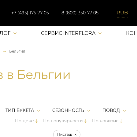
+7 (495) 175-77-05
8 (800) 350-77-05
АЛОГ
СЕРВИС INTERFLORA
КОН
Бельгия
в в Бельгии
ТИП БУКЕТА
СЕЗОННОСТЬ
ПОВОД
По цене
По популярности
По новизне
Писташ