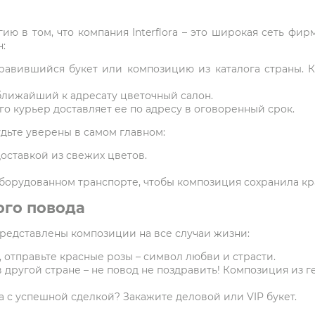
ию в том, что компания Interflora – это широкая сеть фи
:
равившийся букет или композицию из каталога страны. 
ближайший к адресату цветочный салон.
о курьер доставляет ее по адресу в оговоренный срок.
удьте уверены в самом главном:
оставкой из свежих цветов.
борудованном транспорте, чтобы композиция сохранила кр
ого повода
представлены композиции на все случаи жизни:
 отправьте красные розы – символ любви и страсти.
в другой стране – не повод не поздравить! Композиция из г
 с успешной сделкой? Закажите деловой или VIP букет.