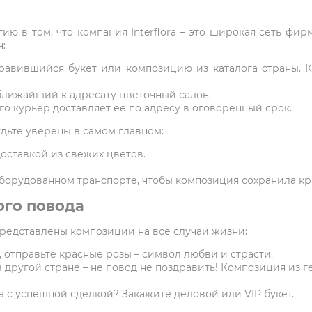
ию в том, что компания Interflora – это широкая сеть фи
:
равившийся букет или композицию из каталога страны. 
ближайший к адресату цветочный салон.
о курьер доставляет ее по адресу в оговоренный срок.
удьте уверены в самом главном:
оставкой из свежих цветов.
борудованном транспорте, чтобы композиция сохранила кр
ого повода
представлены композиции на все случаи жизни:
 отправьте красные розы – символ любви и страсти.
в другой стране – не повод не поздравить! Композиция из г
 с успешной сделкой? Закажите деловой или VIP букет.