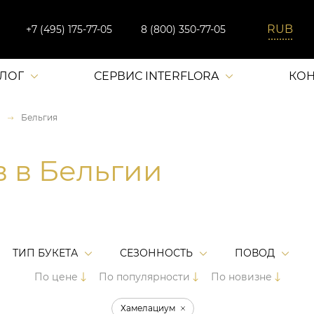
+7 (495) 175-77-05
8 (800) 350-77-05
АЛОГ
СЕРВИС INTERFLORA
КОН
Бельгия
в в Бельгии
ТИП БУКЕТА
СЕЗОННОСТЬ
ПОВОД
По цене
По популярности
По новизне
Хамелациум