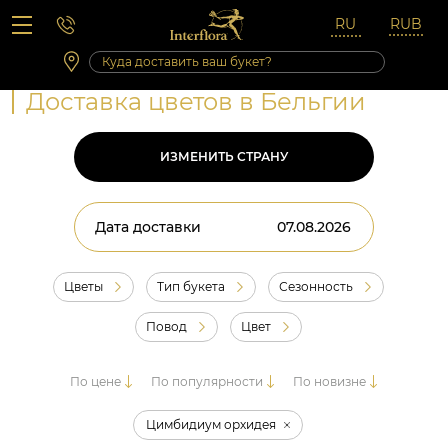
Вопросы-ответы
Сб 10:00 ‐ 14:00
Выходные и праздничные дни
Доставка цветов в Бельгии
ИЗМЕНИТЬ СТРАНУ
Дата доставки
Цветы
Тип букета
Сезонность
Повод
Цвет
По цене
По популярности
По новизне
Цимбидиум орхидея