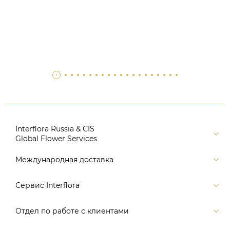
Interflora Russia & CIS
Global Flower Services
Версия для печати
Международная доставка
Контакты
Россия
Сервис Interflora
Поиск
Балтия и страны СНГ
Карта портала
Заказ и оплата
Отдел по работе с клиентами
Европа
Помощь
Доставка