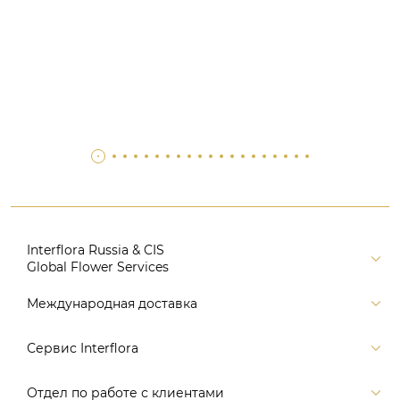
Interflora Russia & CIS
Global Flower Services
Версия для печати
Международная доставка
Контакты
Россия
Сервис Interflora
Поиск
Балтия и страны СНГ
Карта портала
Заказ и оплата
Отдел по работе с клиентами
Европа