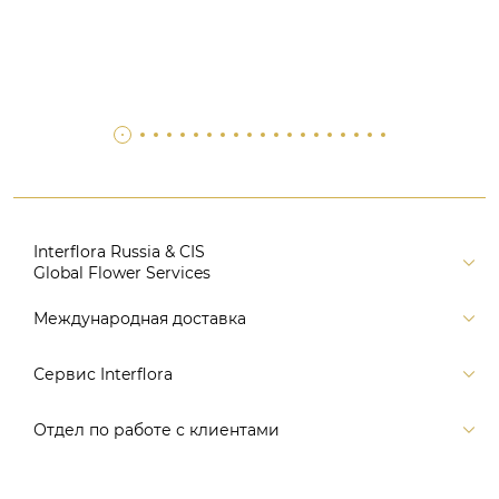
Interflora Russia & CIS
Global Flower Services
Версия для печати
Международная доставка
Контакты
Россия
Сервис Interflora
Поиск
Балтия и страны СНГ
Карта портала
Заказ и оплата
Отдел по работе с клиентами
Европа
Помощь
Доставка
Америка
Связаться с нами, заказать звонок
Цветы и подарки