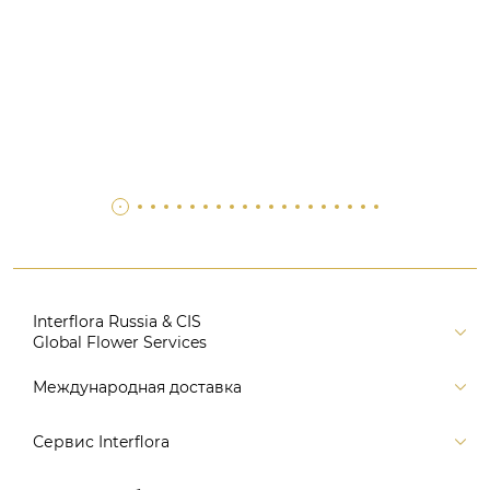
Interflora Russia & CIS
Global Flower Services
Версия для печати
Международная доставка
Контакты
Россия
Сервис Interflora
Поиск
Балтия и страны СНГ
Карта портала