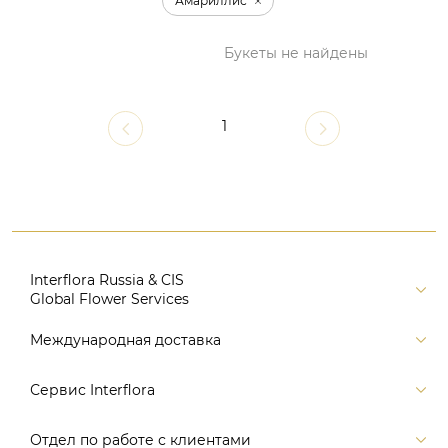
Амариллис
Букеты не найдены
1
Interflora Russia & CIS
Global Flower Services
Версия для печати
Международная доставка
Контакты
Россия
Сервис Interflora
Поиск
Балтия и страны СНГ
Карта портала
Заказ и оплата
Отдел по работе с клиентами
Европа