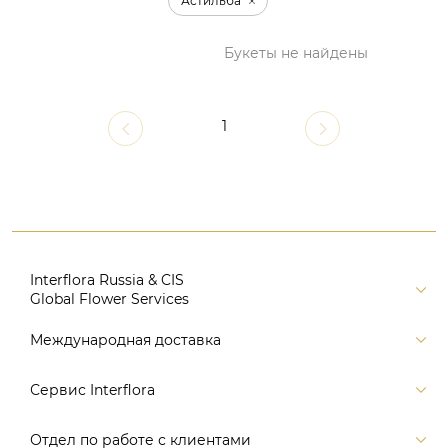
Астильба
Букеты не найдены
1
Interflora Russia & CIS
Global Flower Services
Версия для печати
Международная доставка
Контакты
Россия
Сервис Interflora
Поиск
Балтия и страны СНГ
Карта портала
Заказ и оплата
Отдел по работе с клиентами
Европа