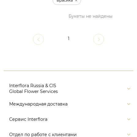
Брасика
Букеты не найдены
1
Interflora Russia & CIS
Global Flower Services
Версия для печати
Международная доставка
Контакты
Россия
Сервис Interflora
Поиск
Балтия и страны СНГ
Карта портала
Заказ и оплата
Отдел по работе с клиентами
Европа