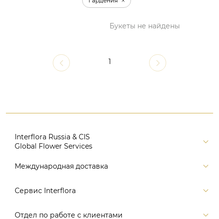
Гардения
Букеты не найдены
1
Interflora Russia & CIS
Global Flower Services
Версия для печати
Международная доставка
Контакты
Россия
Сервис Interflora
Поиск
Балтия и страны СНГ
Карта портала
Заказ и оплата
Отдел по работе с клиентами
Европа