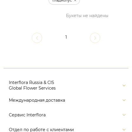
Гладиолус
Букеты не найдены
1
Interflora Russia & CIS
Global Flower Services
Версия для печати
Международная доставка
Контакты
Россия
Сервис Interflora
Поиск
Балтия и страны СНГ
Карта портала
Заказ и оплата
Отдел по работе с клиентами
Европа