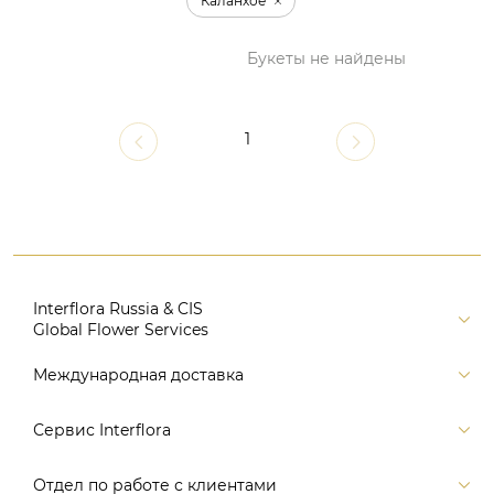
Каланхое
Букеты не найдены
1
Interflora Russia & CIS
Global Flower Services
Версия для печати
Международная доставка
Контакты
Россия
Сервис Interflora
Поиск
Балтия и страны СНГ
Карта портала
Заказ и оплата
Отдел по работе с клиентами
Европа