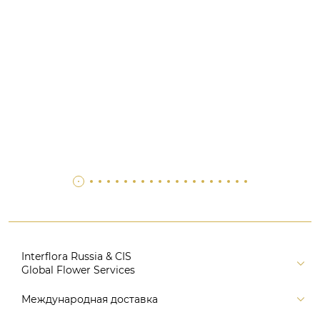
Interflora Russia & CIS
Global Flower Services
Версия для печати
Международная доставка
Контакты