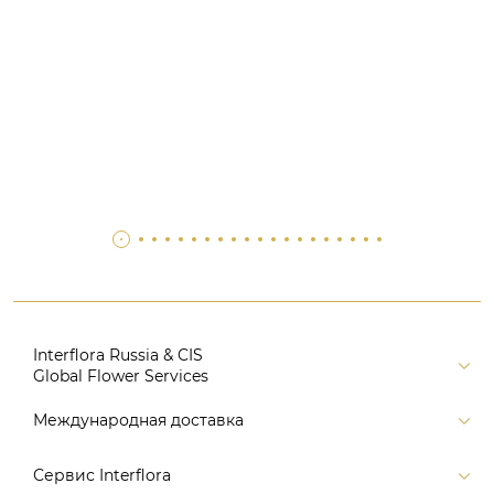
Interflora Russia & CIS
Global Flower Services
Версия для печати
Международная доставка
Контакты
Россия
Сервис Interflora
Поиск