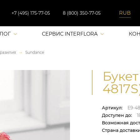
+7 (495) 175-77-05
8 (800) 350-77-05
АЛОГ
СЕРВИС INTERFLORA
КОН
разилия
Sundance
Букет
4817S
Артикул:
E9-48
Доступен до:
1
Возможная дост
Страна доставки