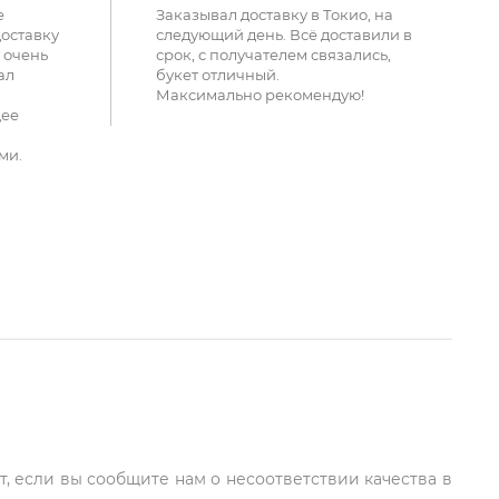
е
Заказывал доставку в Токио, на
доставку
следующий день. Всё доставили в
 очень
срок, с получателем связались,
ал
букет отличный.
Максимально рекомендую!
щее
ми.
т, если вы сообщите нам о несоответствии качества в