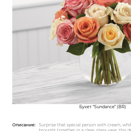
Букет “Sundance” (BR)
Описание:
Surprise that special person with cream, whi
brought together in a clear glass vase, this d