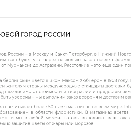
ЛЮБОЙ ГОРОД РОССИИ
город России – в Москву и Санкт-Петербург, в Нижний Нов
чим ваш букет уже через несколько часов после оформ
 от Мурманска до Астрахани. Расстояние – это еще один по
на берлинским цветочником Максом Хюбнером в 1908 году. В 
ей жителям страны международные стандарты доставки бук
од независимо от стоимости и географии и предоставляем
е быть уверены – мы выполним заказ вовремя и доставим в
ra насчитывает более 50 тысяч магазинов во всем мире. Inte
бразованием в области флористики. В магазинах всегда
нтем, и мы в любой момент готовы выполнить ваш заказ
режно защитив цветы от жары или морозов.