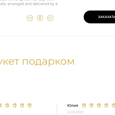
ally arranged and delivered by a
ЗАКАЗАТ
укет подарком
Юлия
14.06.2026