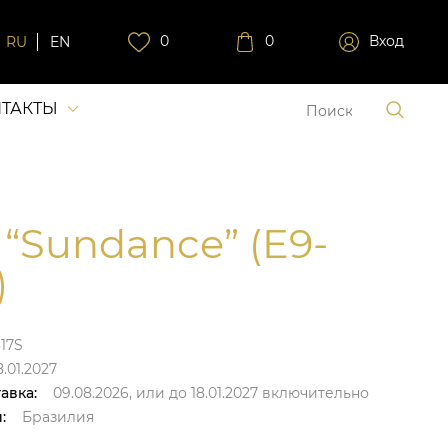
0
0
Вход
RU
EN
ТАКТЫ
 “Sundance” (E9-
)
17S
8.01.2027
авка:
09.08.2026,
или до
18.01.2027
включительно
:
Бразилия