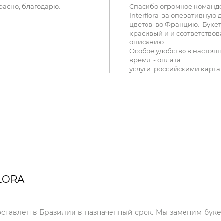
расно, благодарю.
Спасибо огромное команд
Interflora за оперативную 
цветов во Францию. Букет
красивый и и соответствов
описанию.
Особое удобство в настоя
время - оплата
услуги российскими карта
LORA
оставлен в Бразилии в назначенный срок. Мы заменим буке