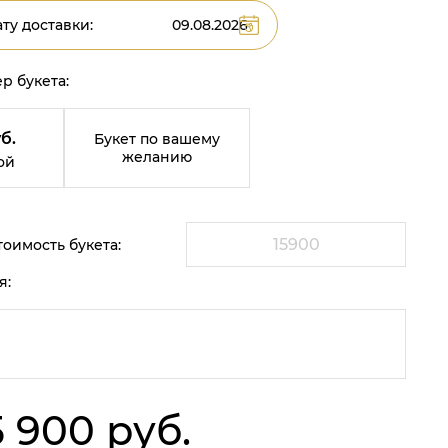
ту доставки:
р букета:
б.
Букет по вашему
желанию
ой
оимость букета:
я:
5 900 руб.