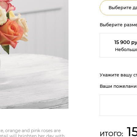
Выберите да
Выберите разме
15 900 ру
Небольш
Укажите вашу ст
Ваши пожелани
1
te, orange and pink roses are
ИТОГО:
etail will brighten her day with