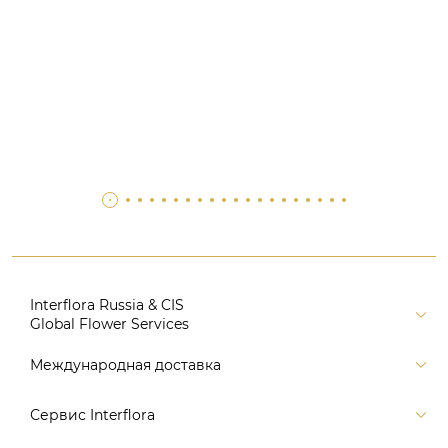
Interflora Russia & CIS
Global Flower Services
Версия для печати
Международная доставка
Контакты
Россия
Сервис Interflora
Поиск
Балтия и страны СНГ