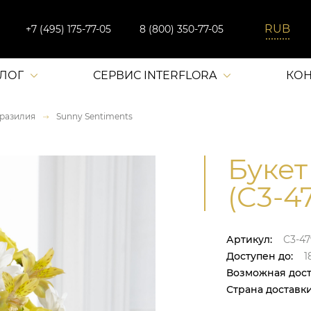
+7 (495) 175-77-05
8 (800) 350-77-05
АЛОГ
СЕРВИС INTERFLORA
КОН
разилия
Sunny Sentiments
Букет
(C3-4
Артикул:
C3-4
Доступен до:
1
Возможная дост
Страна доставки