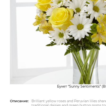
Букет “Sunny Sentiments” (B
Описание:
Brilliant yellow roses and Peruvian lilies sha
traditional daisies and green button poms t