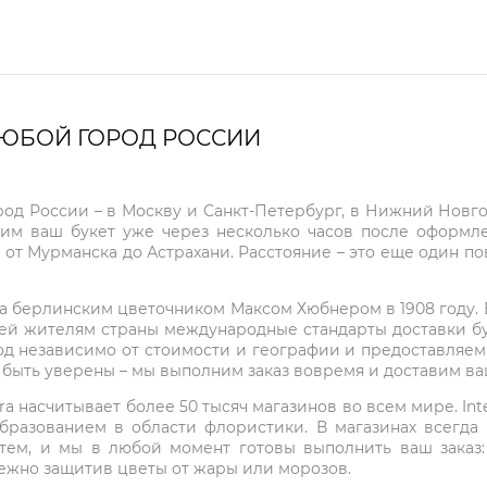
ЛЮБОЙ ГОРОД РОССИИ
город России – в Москву и Санкт-Петербург, в Нижний Нов
чим ваш букет уже через несколько часов после оформ
 от Мурманска до Астрахани. Расстояние – это еще один по
на берлинским цветочником Максом Хюбнером в 1908 году. В 
ей жителям страны международные стандарты доставки бук
од независимо от стоимости и географии и предоставляем
е быть уверены – мы выполним заказ вовремя и доставим в
ra насчитывает более 50 тысяч магазинов во всем мире. Inte
бразованием в области флористики. В магазинах всегда
нтем, и мы в любой момент готовы выполнить ваш заказ
режно защитив цветы от жары или морозов.