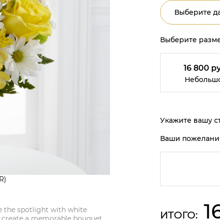
Выберите да
Выберите разме
16 800 ру
Небольш
Укажите вашу ст
Ваши пожелани
R)
1
re the spotlight with white
ИТОГО:
o create a memorable bouquet.