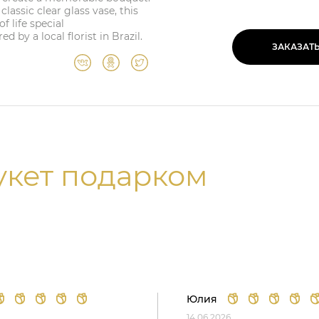
lassic clear glass vase, this
f life special
 by a local florist in Brazil.
ЗАКАЗАТ
укет подарком
Юлия
14.06.2026