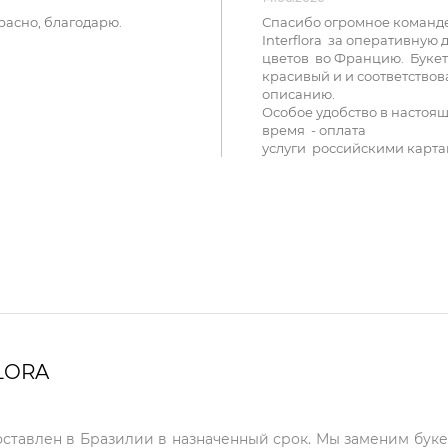
расно, благодарю.
Спасибо огромное команд
Interflora за оперативную 
цветов во Францию. Букет
красивый и и соответствов
описанию.
Особое удобство в настоя
время - оплата
услуги российскими карта
LORA
оставлен в Бразилии в назначенный срок. Мы заменим буке