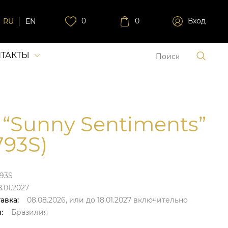
0
0
Вход
RU
EN
ТАКТЫ
 “Sunny Sentiments”
793S)
793S
8.01.2027
авка:
08.08.2026,
или до
18.01.2027
включительно
:
Бразилия