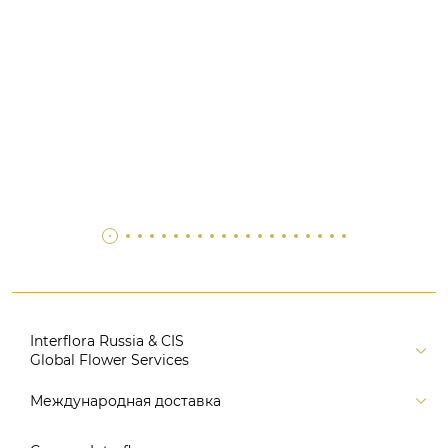
Interflora Russia & CIS
Global Flower Services
Версия для печати
Международная доставка
Контакты