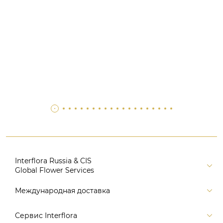
Interflora Russia & CIS
Global Flower Services
Версия для печати
Международная доставка
Контакты
Россия
Сервис Interflora
Поиск