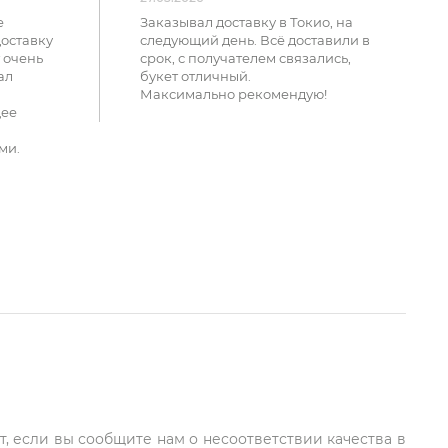
е
Заказывал доставку в Токио, на
доставку
следующий день. Всё доставили в
 очень
срок, с получателем связались,
ал
букет отличный.
Максимально рекомендую!
щее
ми.
т, если вы сообщите нам о несоответствии качества в