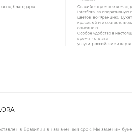
расно, благодарю.
Спасибо огромное команд
Interflora за оперативную 
цветов во Францию. Букет
красивый и и соответствов
описанию.
Особое удобство в настоя
время - оплата
услуги российскими карта
LORA
оставлен в Бразилии в назначенный срок. Мы заменим буке