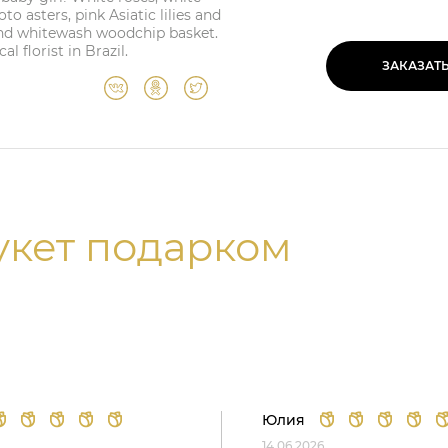
o asters, pink Asiatic lilies and
ound whitewash woodchip basket.
l florist in Brazil.
ЗАКАЗАТ
укет подарком
Юлия
14.06.2026