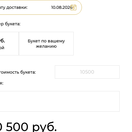
ту доставки:
р букета:
б.
Букет по вашему
желанию
ой
оимость букета:
я:
0 500 руб.