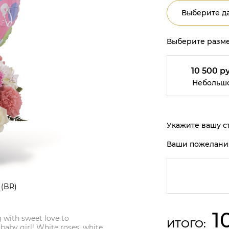
Выберите да
Выберите разме
10 500 ру
Небольш
Укажите вашу ст
Ваши пожелани
 (BR)
1
 with sweet love to
ИТОГО:
baby girl! White roses, white