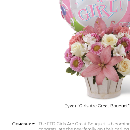
Букет “Girls Are Great Bouquet”
Описание:
The FTD Girls Are Great Bouquet is blooming
congratulate the new family on their darling 