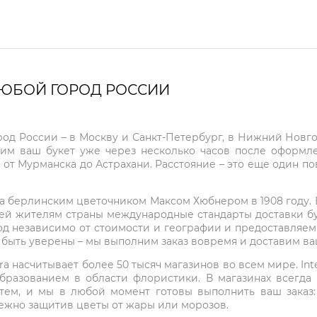
ЛЮБОЙ ГОРОД РОССИИ
город России – в Москву и Санкт-Петербург, в Нижний Нов
чим ваш букет уже через несколько часов после оформ
 от Мурманска до Астрахани. Расстояние – это еще один по
на берлинским цветочником Максом Хюбнером в 1908 году. В 
ей жителям страны международные стандарты доставки бук
од независимо от стоимости и географии и предоставляем
е быть уверены – мы выполним заказ вовремя и доставим в
ra насчитывает более 50 тысяч магазинов во всем мире. Inte
бразованием в области флористики. В магазинах всегда
нтем, и мы в любой момент готовы выполнить ваш заказ
режно защитив цветы от жары или морозов.