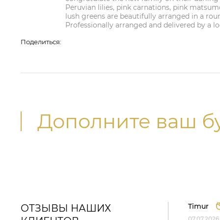
Peruvian lilies, pink carnations, pink matsumot
lush greens are beautifully arranged in a r
Professionally arranged and delivered by a loca
Поделиться:
Дополните ваш б
Timur
ОТЗЫВЫ НАШИХ
07.07.2026