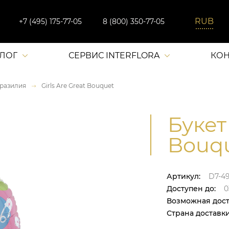
+7 (495) 175-77-05
8 (800) 350-77-05
АЛОГ
СЕРВИС INTERFLORA
КОН
разилия
Girls Are Great Bouquet
Букет 
Bouqu
Артикул:
D7-4
Доступен до:
0
Возможная дост
Страна доставки