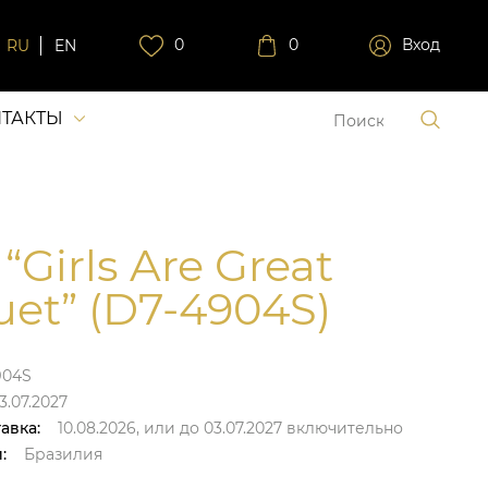
0
0
Вход
RU
EN
ТАКТЫ
“Girls Are Great
et” (D7-4904S)
904S
3.07.2027
авка:
10.08.2026,
или до
03.07.2027
включительно
:
Бразилия