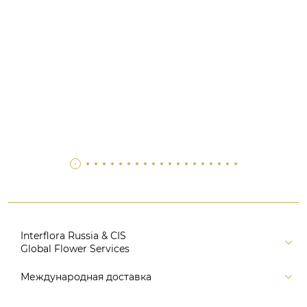
Interflora Russia & CIS
Global Flower Services
Версия для печати
Международная доставка
Контакты