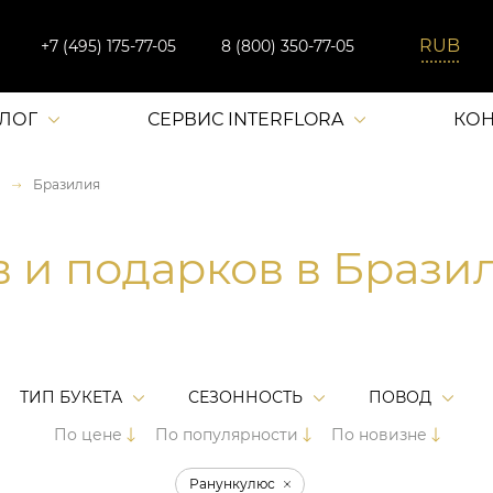
+7 (495) 175-77-05
8 (800) 350-77-05
АЛОГ
СЕРВИС INTERFLORA
КОН
Бразилия
в и подарков в Брази
ТИП БУКЕТА
СЕЗОННОСТЬ
ПОВОД
По цене
По популярности
По новизне
Ранункулюс