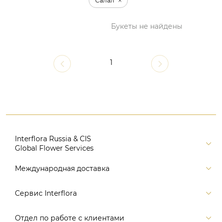
Салал
Букеты не найдены
1
Interflora Russia & CIS
Global Flower Services
Версия для печати
Международная доставка
Контакты
Россия
Сервис Interflora
Поиск
Балтия и страны СНГ
Карта портала
Заказ и оплата
Отдел по работе с клиентами
Европа