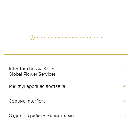
Interflora Russia & CIS
Global Flower Services
Версия для печати
Международная доставка
Контакты
Россия
Сервис Interflora
Поиск
Балтия и страны СНГ
Карта портала
Заказ и оплата
Отдел по работе с клиентами
Европа
Помощь
Доставка
Америка
Связаться с нами, заказать звонок